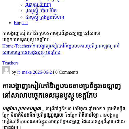
ដុនបូស្កូ ភ្នំពេញ
ដុនបូស្កូ ប៉ោយប៉ែត
ដុនបូស្កូ ក្រុងព្រះសីហនុ
English
ការបង្ហាញសៀវភៅនិក្ខេបបទតាមប្រព័ន្ធអនឡាញ នៅសាលា
បច្ចេកទេសដុនបូស្កូ ខេត្តកែប
Home
Teachers
ការបង្ហាញសៀវភៅនិក្ខេបបទតាមប្រព័ន្ធអនឡាញ នៅ
សាលាបច្ចេកទេសដុនបូស្កូ ខេត្តកែប
Teachers
by
it_make
2026-06-24
0 Comments
ការបង្ហាញសៀវភៅនិក្ខេបបទតាមប្រព័ន្ធអនឡាញ
នៅសាលាបច្ចេកទេសដុនបូស្កូ ខេត្តកែប
ខេត្តកែប ប្រទេសកម្ពុជា _
នាព្រឹកថ្ងៃទី២៣ ខែមិថុនា ឆ្នាំ២០២៥ ក្រុមនិស្សិត
ផ្នែក
ទំនាក់ទំនងនិង ប្រព័ន្ធផ្សព្វផ្សាយ
និងផ្នែក​
ព័ត៏មានវិទ្យា
បានបង្ហាញ
សៀវភៅនិក្ខេបបទរបស់ខ្លួន តាមប្រព័ន្ធអនឡាញ ដែលបានប្រព្រឹត្តទៅដោយ
ជោគជ័យ។