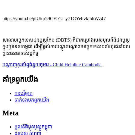
https://youtu.be/plUiqr59CFI?si=y71CYehvkjhhWz47
សាលាបច្ចេកទេសដុនបូស្កូកែប (DBTS) គឺជាគម្រោងរបស់មូលនិធិដុនបូស្កូ
ក្នុងប្រទេសកម្ពុជា ដើម្បីផ្តល់ការបណ្តុះបណ្តាលបច្ចេកទេសដល់យុវជនដែល
គ្មានធនធានសេដ្ឋកិច្ច
បណ្តាញទូរស័ព្ទជំនួយកុមារ - Child Helpline Cambodia
គាំទ្រពួកយើង
ការបរិច្ចាគ
ទាក់ទង​មក​ពួក​យើង
Meta
មូលនិធិដុនបូស្កូកម្ពុជា
ដុនបូស្កូ ភ្នំពេញ