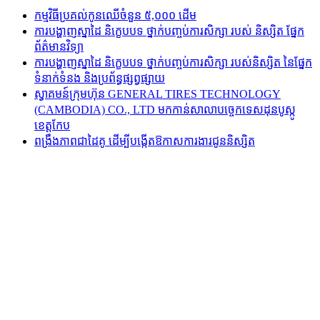
កម្មវិធីប្រគល់កូនឈើចំនួន ៥,០០០ ដើម
ការបង្ហាញស្នាដៃ និក្ខេបបទ ថ្នាក់បញ្ចប់ការសិក្សា របស់ និស្សិត ផ្នែក
ព័ត៌មានវិទ្យា
ការបង្ហាញស្នាដៃ និក្ខេបបទ ថ្នាក់បញ្ចប់ការសិក្សា របស់និស្សិត នៃផ្នែក
ទំនាក់ទំនង និងប្រព័ន្ធផ្សព្វផ្សាយ
ស្វាគមន៍ក្រុមហ៊ុន GENERAL TIRES TECHNOLOGY
(CAMBODIA) CO., LTD មកកាន់សាលាបច្ចេកទេសដុនបូស្កូ
ខេត្តកែប
ពង្រឹងភាពជាដៃគូ ដើម្បីបង្កើតឱកាសការងារជូននិស្សិត