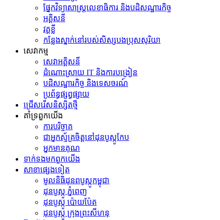
ផ្នែកវិទ្យាសាស្រ្តលេខាធិការ និងបដិសណ្ឋារកិច្ច
អគ្គិសនី
វគ្គខ្លី
កន្លែងស្នាក់នៅរបស់សិស្សបងប្រុសសុរិយា
សេវាកម្ម
សេវាអគ្គិសនី
ដំណោះស្រាយ IT និងការបង្រៀន
បដិសណ្ឋារកិច្ច និងទេសចរណ៍
ប្រព័ន្ធផ្សព្វផ្សាយ
ជ្រើសរើសនិស្សិតថ្មី
គាំទ្រពួកយើង
ការបរិច្ចាគ
ជាអ្នកស្ម័គ្រចិត្តនៅដុនបូស្កូកែប
អ្នកមានគុណ
ទាក់ទង​មក​ពួក​យើង
សាខាផ្សេងទៀត
មូលនិធិដុនពបូស្កូកម្ពុជា
ដុនបូស្កូ ភ្នំពេញ
ដុនបូស្កូ ប៉ោយប៉ែត
ដុនបូស្កូ ក្រុងព្រះសីហនុ