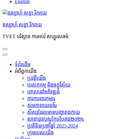
English
ឧស្សាហ៍ សទ្ធា រីករាយ
TVET បរិស្ថាន ការអប់រំ សប្បុរសធម៌
ទំព័រដើម
អំពី​ពួក​យើង
ប្រវត្តិយើង
បេសកកម្ម និងចក្ខុវិស័យ
គោលដៅអភិវឌ្ឍន៍
ការការពារកុមារ
សមភាព​យេនឌ័រ
សិស្សដែលមានបញ្ហារាងកាយ
សាខាដុនបូស្កូកែបបៃតង២០២៤
ប្រតិទិនប្រចាំឆ្នាំ 2023-2024
ក្រុម​របស់​យើង