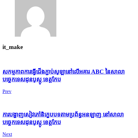
it_make
សកម្មភាពការធ្វើជើងភ្ជាប់សូឡានៅលើអគារ ABC នៃសាលា
បច្ចេកទេសដុនបូស្កូ ខេត្តកែប
Prev
ការបង្ហាញសៀវភៅនិក្ខេបបទតាមប្រព័ន្ធអនឡាញ នៅសាលា
បច្ចេកទេសដុនបូស្កូ ខេត្តកែប
Next