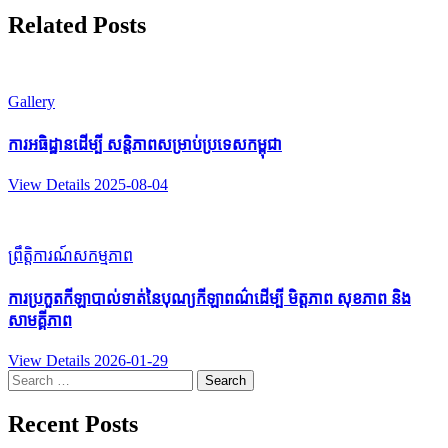
Related Posts
Gallery
ការអធិដ្ឋានដើម្បី សន្តិភាពសម្រាប់ប្រទេសកម្ពុជា
View Details
2025-08-04
ព្រឹត្តិការណ៍
សកម្មភាព
ការប្រកួតកីឡាបាល់ទាត់នៃបុណ្យកីឡាពណ៌ដេីម្បី មិត្តភាព សុខភាព និង
សាមគ្គីភាព
View Details
2026-01-29
Search
for:
Recent Posts