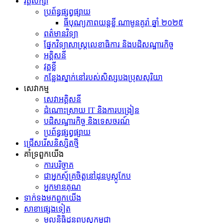
វគ្គសិក្សា
ប្រព័ន្ធផ្សព្វផ្សាយ
ធីបុណ្យភាពយន្តខ្លី ណាមូនគូរ៉ា ឆ្នាំ ២០២៥
ព​ត៌​មាន​វិទ្យា
ផ្នែកវិទ្យាសាស្រ្តលេខាធិការ និងបដិសណ្ឋារកិច្ច
អគ្គិសនី
វគ្គខ្លី
កន្លែងស្នាក់នៅរបស់សិស្សបងប្រុសសុរិយា
សេវាកម្ម
សេវាអគ្គិសនី
ដំណោះស្រាយ IT និងការបង្រៀន
បដិសណ្ឋារកិច្ច និងទេសចរណ៍
ប្រព័ន្ធផ្សព្វផ្សាយ
ជ្រើសរើសនិស្សិតថ្មី
គាំទ្រពួកយើង
ការបរិច្ចាគ
ជាអ្នកស្ម័គ្រចិត្តនៅដុនបូស្កូកែប
អ្នកមានគុណ
ទាក់ទង​មក​ពួក​យើង
សាខាផ្សេងទៀត
មូលនិធិដុនពបូស្កូកម្ពុជា