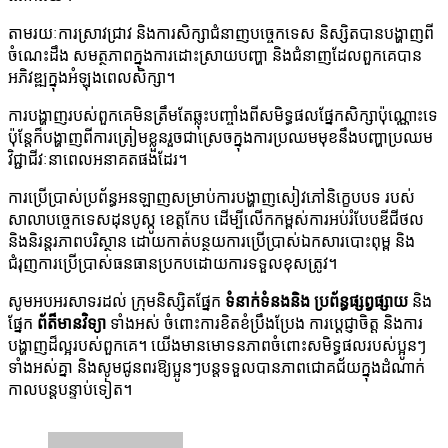
តាមរយៈការស្រាវជ្រាវ និងការសិក្សាជំនាញបច្ចេកទេស និស្សិតបានបង្ហាញពី
ចំណេះដឹង សមត្ថភាពក្នុងការដោះស្រាយបញ្ហា និងជំនាញដែលពួកគេបាន
អភិវឌ្ឍក្នុងអំឡុងពេលសិក្សា។
ការបង្ហាញរបស់ពួកគេមិនត្រឹមតែឆ្លុះបញ្ចាំងពីសមិទ្ធផលផ្នែកសិក្សាប៉ុណ្ណោះទេ
ប៉ុន្តែក៏បង្ហាញពីការត្រៀមខ្លួនរួចជាស្រេចក្នុងការប្រឈមមុខនឹងបញ្ហាប្រឈម
វិជ្ជាជីវៈនាពេលអនាគតផងដែរ។
ការប្រើប្រាស់ប្រព័ន្ធអនឡាញសម្រាប់ការបង្ហាញសៀវភៅនិក្ខេបបទ របស់
សាលាបច្ចេកទេសដុនបូស្កូ ខេត្តកែប ដើម្បីលើកកម្ពស់ការអប់រំបែបឌីជីថល
និងនិរន្តរភាពបរិស្ថាន ដោយកាត់បន្ថយការប្រើប្រាស់ឯកសារបោះពុម្ព និង
ជំរុញការប្រើប្រាស់ធនធានប្រកបដោយការទទួលខុសត្រូវ។
សូមអបអរសាទរដល់ ក្រុមនិស្សិតផ្នែក
ទំនាក់ទំនងនិង ប្រព័ន្ធផ្សព្វផ្សាយ
និង
ផ្នែក​
ព័ត៏មានវិទ្យា
ទាំងអស់ ចំពោះការខិតខំប្រឹងប្រែង ការប្តេជ្ញាចិត្ត និងការ
បង្ហាញដ៏ល្អរបស់ពួកគេ។ យើងមានមោទនភាពចំពោះសមិទ្ធផលរបស់ប្អូនៗ
ទាំងអស់គ្នា និងសូមជូនពរឱ្យប្អូនៗបន្តទទួលបានភាពជោគជ័យក្នុងដំណាក់
កាលបន្តបន្ទាប់ទៀត។