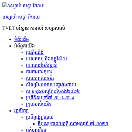
Skip
to
content
ឧស្សាហ៍ សទ្ធា រីករាយ
TVET បរិស្ថាន ការអប់រំ សប្បុរសធម៌
ទំព័រដើម
អំពី​ពួក​យើង
ប្រវត្តិយើង
បេសកកម្ម និងចក្ខុវិស័យ
គោលដៅអភិវឌ្ឍន៍
ការការពារកុមារ
សមភាព​យេនឌ័រ
សិស្សដែលមានបញ្ហារាងកាយ
សាខាដុនបូស្កូកែបបៃតង២០២៤
ប្រតិទិនប្រចាំឆ្នាំ 2023-2024
ក្រុម​របស់​យើង
វគ្គសិក្សា
ប្រព័ន្ធផ្សព្វផ្សាយ
ធីបុណ្យភាពយន្តខ្លី ណាមូនគូរ៉ា ឆ្នាំ ២០២៥
ព​ត៌​មាន​វិទ្យា