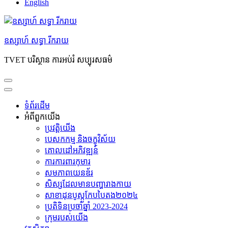
English
ឧស្សាហ៍ សទ្ធា រីករាយ
TVET បរិស្ថាន ការអប់រំ សប្បុរសធម៌
ទំព័រដើម
អំពី​ពួក​យើង
ប្រវត្តិយើង
បេសកកម្ម និងចក្ខុវិស័យ
គោលដៅអភិវឌ្ឍន៍
ការការពារកុមារ
សមភាព​យេនឌ័រ
សិស្សដែលមានបញ្ហារាងកាយ
សាខាដុនបូស្កូកែបបៃតង២០២៤
ប្រតិទិនប្រចាំឆ្នាំ 2023-2024
ក្រុម​របស់​យើង