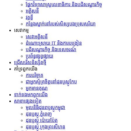
ផ្នែកវិទ្យាសាស្រ្តលេខាធិការ និងបដិសណ្ឋារកិច្ច
អគ្គិសនី
វគ្គខ្លី
កន្លែងស្នាក់នៅរបស់សិស្សបងប្រុសសុរិយា
សេវាកម្ម
សេវាអគ្គិសនី
ដំណោះស្រាយ IT និងការបង្រៀន
បដិសណ្ឋារកិច្ច និងទេសចរណ៍
ប្រព័ន្ធផ្សព្វផ្សាយ
ជ្រើសរើសនិស្សិតថ្មី
គាំទ្រពួកយើង
ការបរិច្ចាគ
ជាអ្នកស្ម័គ្រចិត្តនៅដុនបូស្កូកែប
អ្នកមានគុណ
ទាក់ទង​មក​ពួក​យើង
សាខាផ្សេងទៀត
មូលនិធិដុនពបូស្កូកម្ពុជា
ដុនបូស្កូ ភ្នំពេញ
ដុនបូស្កូ ប៉ោយប៉ែត
ដុនបូស្កូ ក្រុងព្រះសីហនុ