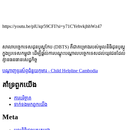
https://youtu.be/plUiqr59CFI?si=y71CYehvkjhhWz47
សាលាបច្ចេកទេសដុនបូស្កូកែប (DBTS) គឺជាគម្រោងរបស់មូលនិធិដុនបូស្កូ
ក្នុងប្រទេសកម្ពុជា ដើម្បីផ្តល់ការបណ្តុះបណ្តាលបច្ចេកទេសដល់យុវជនដែល
គ្មានធនធានសេដ្ឋកិច្ច
បណ្តាញទូរស័ព្ទជំនួយកុមារ - Child Helpline Cambodia
គាំទ្រពួកយើង
ការបរិច្ចាគ
ទាក់ទង​មក​ពួក​យើង
Meta