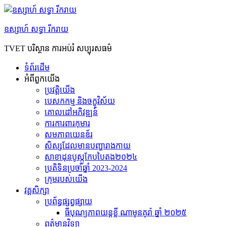
Skip
to
content
ឧស្សាហ៍ សទ្ធា រីករាយ
TVET បរិស្ថាន ការអប់រំ សប្បុរសធម៌
ទំព័រដើម
អំពី​ពួក​យើង
ប្រវត្តិយើង
បេសកកម្ម និងចក្ខុវិស័យ
គោលដៅអភិវឌ្ឍន៍
ការការពារកុមារ
សមភាព​យេនឌ័រ
សិស្សដែលមានបញ្ហារាងកាយ
សាខាដុនបូស្កូកែបបៃតង២០២៤
ប្រតិទិនប្រចាំឆ្នាំ 2023-2024
ក្រុម​របស់​យើង
វគ្គសិក្សា
ប្រព័ន្ធផ្សព្វផ្សាយ
ធីបុណ្យភាពយន្តខ្លី ណាមូនគូរ៉ា ឆ្នាំ ២០២៥
ព​ត៌​មាន​វិទ្យា