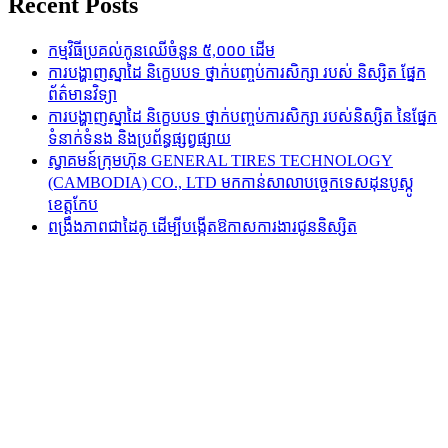
Recent Posts
កម្មវិធីប្រគល់កូនឈើចំនួន ៥,០០០ ដើម
ការបង្ហាញស្នាដៃ និក្ខេបបទ ថ្នាក់បញ្ចប់ការសិក្សា របស់ និស្សិត ផ្នែក
ព័ត៌មានវិទ្យា
ការបង្ហាញស្នាដៃ និក្ខេបបទ ថ្នាក់បញ្ចប់ការសិក្សា របស់និស្សិត នៃផ្នែក
ទំនាក់ទំនង និងប្រព័ន្ធផ្សព្វផ្សាយ
ស្វាគមន៍ក្រុមហ៊ុន GENERAL TIRES TECHNOLOGY
(CAMBODIA) CO., LTD មកកាន់សាលាបច្ចេកទេសដុនបូស្កូ
ខេត្តកែប
ពង្រឹងភាពជាដៃគូ ដើម្បីបង្កើតឱកាសការងារជូននិស្សិត