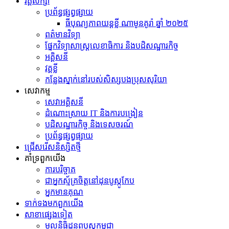
វគ្គសិក្សា
ប្រព័ន្ធផ្សព្វផ្សាយ
ធីបុណ្យភាពយន្តខ្លី ណាមូនគូរ៉ា ឆ្នាំ ២០២៥
ព​ត៌​មាន​វិទ្យា
ផ្នែកវិទ្យាសាស្រ្តលេខាធិការ និងបដិសណ្ឋារកិច្ច
អគ្គិសនី
វគ្គខ្លី
កន្លែងស្នាក់នៅរបស់សិស្សបងប្រុសសុរិយា
សេវាកម្ម
សេវាអគ្គិសនី
ដំណោះស្រាយ IT និងការបង្រៀន
បដិសណ្ឋារកិច្ច និងទេសចរណ៍
ប្រព័ន្ធផ្សព្វផ្សាយ
ជ្រើសរើសនិស្សិតថ្មី
គាំទ្រពួកយើង
ការបរិច្ចាគ
ជាអ្នកស្ម័គ្រចិត្តនៅដុនបូស្កូកែប
អ្នកមានគុណ
ទាក់ទង​មក​ពួក​យើង
សាខាផ្សេងទៀត
មូលនិធិដុនពបូស្កូកម្ពុជា