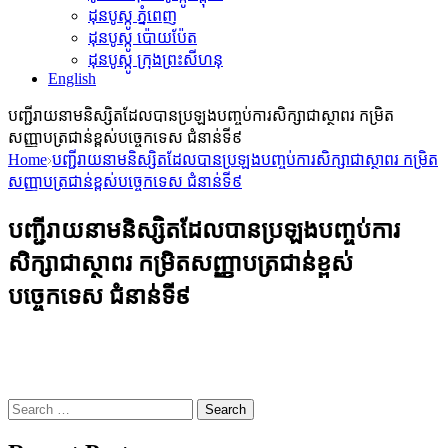
ដុនបូស្កូ ភ្នំពេញ
ដុនបូស្កូ ប៉ោយប៉ែត
ដុនបូស្កូ ក្រុងព្រះសីហនុ
English
បញ្ជីរាយនាមនិស្សិតដែលបានប្រឡងបញ្ចប់ការសិក្សាជាស្ថាពរ កម្រិត
សញ្ញាបត្រជាន់ខ្ពស់បច្ចេកទេស ជំនាន់ទី៩
Home
បញ្ជីរាយនាមនិស្សិតដែលបានប្រឡងបញ្ចប់ការសិក្សាជាស្ថាពរ កម្រិត
សញ្ញាបត្រជាន់ខ្ពស់បច្ចេកទេស ជំនាន់ទី៩
បញ្ជីរាយនាមនិស្សិតដែលបានប្រឡងបញ្ចប់ការ
សិក្សាជាស្ថាពរ កម្រិតសញ្ញាបត្រជាន់ខ្ពស់
បច្ចេកទេស ជំនាន់ទី៩
Search
for: