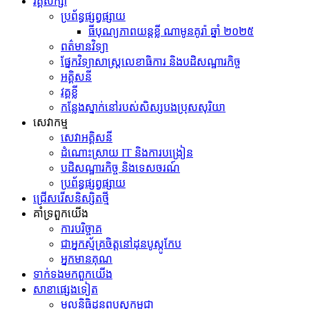
វគ្គសិក្សា
ប្រព័ន្ធផ្សព្វផ្សាយ
ធីបុណ្យភាពយន្តខ្លី ណាមូនគូរ៉ា ឆ្នាំ ២០២៥
ព​ត៌​មាន​វិទ្យា
ផ្នែកវិទ្យាសាស្រ្តលេខាធិការ និងបដិសណ្ឋារកិច្ច
អគ្គិសនី
វគ្គខ្លី
កន្លែងស្នាក់នៅរបស់សិស្សបងប្រុសសុរិយា
សេវាកម្ម
សេវាអគ្គិសនី
ដំណោះស្រាយ IT និងការបង្រៀន
បដិសណ្ឋារកិច្ច និងទេសចរណ៍
ប្រព័ន្ធផ្សព្វផ្សាយ
ជ្រើសរើសនិស្សិតថ្មី
គាំទ្រពួកយើង
ការបរិច្ចាគ
ជាអ្នកស្ម័គ្រចិត្តនៅដុនបូស្កូកែប
អ្នកមានគុណ
ទាក់ទង​មក​ពួក​យើង
សាខាផ្សេងទៀត
មូលនិធិដុនពបូស្កូកម្ពុជា