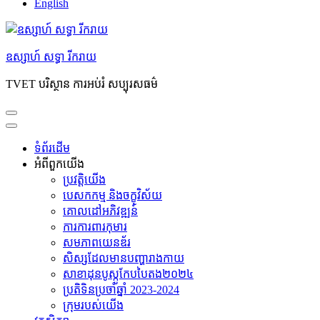
English
ឧស្សាហ៍ សទ្ធា រីករាយ
TVET បរិស្ថាន ការអប់រំ សប្បុរសធម៌
ទំព័រដើម
អំពី​ពួក​យើង
ប្រវត្តិយើង
បេសកកម្ម និងចក្ខុវិស័យ
គោលដៅអភិវឌ្ឍន៍
ការការពារកុមារ
សមភាព​យេនឌ័រ
សិស្សដែលមានបញ្ហារាងកាយ
សាខាដុនបូស្កូកែបបៃតង២០២៤
ប្រតិទិនប្រចាំឆ្នាំ 2023-2024
ក្រុម​របស់​យើង