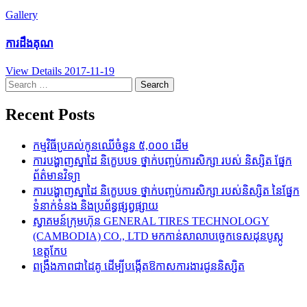
Gallery
ការដឹងគុណ
View Details
2017-11-19
Search
for:
Recent Posts
កម្មវិធីប្រគល់កូនឈើចំនួន ៥,០០០ ដើម
ការបង្ហាញស្នាដៃ និក្ខេបបទ ថ្នាក់បញ្ចប់ការសិក្សា របស់ និស្សិត ផ្នែក
ព័ត៌មានវិទ្យា
ការបង្ហាញស្នាដៃ និក្ខេបបទ ថ្នាក់បញ្ចប់ការសិក្សា របស់និស្សិត នៃផ្នែក
ទំនាក់ទំនង និងប្រព័ន្ធផ្សព្វផ្សាយ
ស្វាគមន៍ក្រុមហ៊ុន GENERAL TIRES TECHNOLOGY
(CAMBODIA) CO., LTD មកកាន់សាលាបច្ចេកទេសដុនបូស្កូ
ខេត្តកែប
ពង្រឹងភាពជាដៃគូ ដើម្បីបង្កើតឱកាសការងារជូននិស្សិត