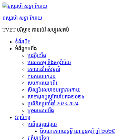
Skip
to
content
ឧស្សាហ៍ សទ្ធា រីករាយ
TVET បរិស្ថាន ការអប់រំ សប្បុរសធម៌
ទំព័រដើម
អំពី​ពួក​យើង
ប្រវត្តិយើង
បេសកកម្ម និងចក្ខុវិស័យ
គោលដៅអភិវឌ្ឍន៍
ការការពារកុមារ
សមភាព​យេនឌ័រ
សិស្សដែលមានបញ្ហារាងកាយ
សាខាដុនបូស្កូកែបបៃតង២០២៤
ប្រតិទិនប្រចាំឆ្នាំ 2023-2024
ក្រុម​របស់​យើង
វគ្គសិក្សា
ប្រព័ន្ធផ្សព្វផ្សាយ
ធីបុណ្យភាពយន្តខ្លី ណាមូនគូរ៉ា ឆ្នាំ ២០២៥
ព​ត៌​មាន​វិទ្យា