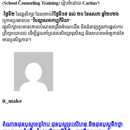
(
School Counseling Training
) រៀបចំដោយ
Caritas
។
-ថ្ងៃទី២
នៃវគ្គសិក្សា ដែលចាប់ពី
ថ្ងៃទី១៩ ដល់ ២១ ខែឧសភា ឆ្នាំ២០២៦
ក្រោមប្រធានបទ “
វិបល្លាសអាកប្បកិរិយា
“
វគ្គសិក្សានេះមានគោលបំណងពង្រឹងចំណេះដឹង និងជំនាញក្នុងការផ្តល់ការ
ព្រឹក្សាយោបល់ ដើម្បីជួយគាំទ្រដល់សិស្សានុសិស្ស និងសហគមន៍ឲ្យកាន់តែ
មានប្រសិទ្ធភាព។
it_make
តំណាងដុនបូស្កូខេត្តកែប ដុនបូស្កូព្រះសីហនុ និងដុនបូស្កូទឹកថ្លា