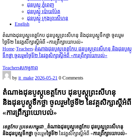
ដុនបូស្កូ ភ្នំពេញ
ដុនបូស្កូ ប៉ោយប៉ែត
ដុនបូស្កូ ក្រុងព្រះសីហនុ
English
តំណាងដុនបូស្កូខេត្តកែប ដុនបូស្កូព្រះសីហនុ និងដុនបូស្កូទឹកថ្លា ចូលរួម
ថ្ងៃទី២ នៃវគ្គសិក្សាស្តីអំពី «ការព្រឹក្សាយោបល់»
Home
Teachers
តំណាងដុនបូស្កូខេត្តកែប ដុនបូស្កូព្រះសីហនុ និងដុនបូស្កូ
ទឹកថ្លា ចូលរួមថ្ងៃទី២ នៃវគ្គសិក្សាស្តីអំពី «ការព្រឹក្សាយោបល់»
Teachers
សកម្មភាព
by
it_make
2026-05-21
0 Comments
តំណាងដុនបូស្កូខេត្តកែប ដុនបូស្កូព្រះសីហនុ
និងដុនបូស្កូទឹកថ្លា ចូលរួមថ្ងៃទី២ នៃវគ្គសិក្សាស្តីអំពី
«ការព្រឹក្សាយោបល់»
ខេត្តកែប
​
ប្រទេសកម្ពុជា _
​តំណាងដុនបូស្កូខេត្តកែប ដុនបូស្កូព្រះសីហនុ
និងដុនបូស្កូទឹកថ្លា
ចូលរួម
ថ្ងៃទី២
នៃវគ្គសិក្សាស្តីអំពី «
ការព្រឹក្សាយោបល់
»