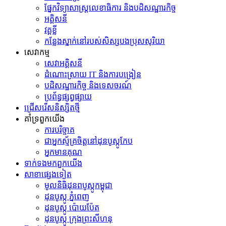
ផ្នែកវិទ្យាសាស្រ្តលេខាធិការ និងបដិសណ្ឋារកិច្ច
អគ្គិសនី
វគ្គខ្លី
កន្លែងស្នាក់នៅរបស់សិស្សបងប្រុសសុរិយា
សេវាកម្ម
សេវាអគ្គិសនី
ដំណោះស្រាយ IT និងការបង្រៀន
បដិសណ្ឋារកិច្ច និងទេសចរណ៍
ប្រព័ន្ធផ្សព្វផ្សាយ
ជ្រើសរើសនិស្សិតថ្មី
គាំទ្រពួកយើង
ការបរិច្ចាគ
ជាអ្នកស្ម័គ្រចិត្តនៅដុនបូស្កូកែប
អ្នកមានគុណ
ទាក់ទង​មក​ពួក​យើង
សាខាផ្សេងទៀត
មូលនិធិដុនពបូស្កូកម្ពុជា
ដុនបូស្កូ ភ្នំពេញ
ដុនបូស្កូ ប៉ោយប៉ែត
ដុនបូស្កូ ក្រុងព្រះសីហនុ