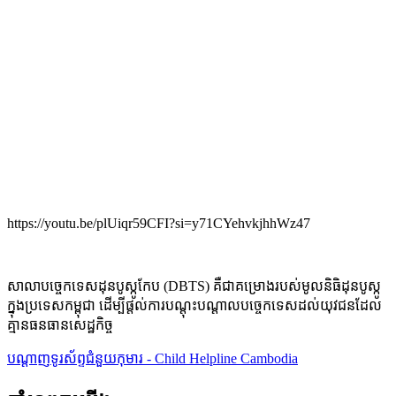
https://youtu.be/plUiqr59CFI?si=y71CYehvkjhhWz47
សាលាបច្ចេកទេសដុនបូស្កូកែប (DBTS) គឺជាគម្រោងរបស់មូលនិធិដុនបូស្កូ
ក្នុងប្រទេសកម្ពុជា ដើម្បីផ្តល់ការបណ្តុះបណ្តាលបច្ចេកទេសដល់យុវជនដែល
គ្មានធនធានសេដ្ឋកិច្ច
បណ្តាញទូរស័ព្ទជំនួយកុមារ - Child Helpline Cambodia