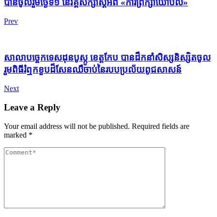
បានចូលរួមថ្ងៃទី១ នៃវគ្គសិក្សាស្តីអំពី «ការព្រឹក្សាយោបល់»
Prev
សាលាបច្ចេកទេសដុនបូស្កូ ខេត្តកែប បានដឹកនាំសិស្សនិស្សិតចូល
រួមពិធីរំឮកខួបដ៏សែនឈឺចាប់នៃរបបប្រល័យពូជសាសន៍
Next
Leave a Reply
Your email address will not be published.
Required fields are
marked
*
Comment