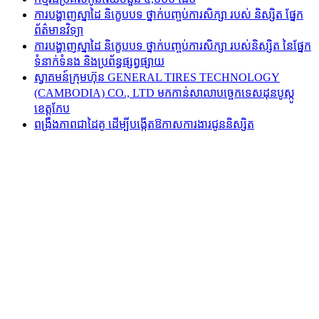
ការបង្ហាញស្នាដៃ និក្ខេបបទ ថ្នាក់បញ្ចប់ការសិក្សា របស់ និស្សិត ផ្នែក
ព័ត៌មានវិទ្យា
ការបង្ហាញស្នាដៃ និក្ខេបបទ ថ្នាក់បញ្ចប់ការសិក្សា របស់និស្សិត នៃផ្នែក
ទំនាក់ទំនង និងប្រព័ន្ធផ្សព្វផ្សាយ
ស្វាគមន៍ក្រុមហ៊ុន GENERAL TIRES TECHNOLOGY
(CAMBODIA) CO., LTD មកកាន់សាលាបច្ចេកទេសដុនបូស្កូ
ខេត្តកែប
ពង្រឹងភាពជាដៃគូ ដើម្បីបង្កើតឱកាសការងារជូននិស្សិត