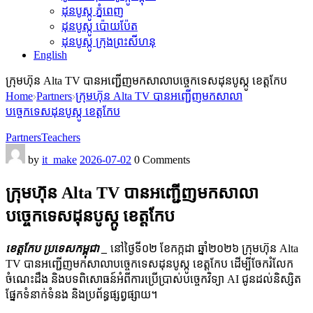
ដុនបូស្កូ ភ្នំពេញ
ដុនបូស្កូ ប៉ោយប៉ែត
ដុនបូស្កូ ក្រុងព្រះសីហនុ
English
ក្រុមហ៊ុន Alta TV បានអញ្ជើញមកសាលាបច្ចេកទេសដុនបូស្កូ ខេត្តកែប
Home
Partners
ក្រុមហ៊ុន Alta TV បានអញ្ជើញមកសាលា
បច្ចេកទេសដុនបូស្កូ ខេត្តកែប
Partners
Teachers
by
it_make
2026-07-02
0 Comments
ក្រុមហ៊ុន Alta TV បានអញ្ជើញមកសាលា
បច្ចេកទេសដុនបូស្កូ ខេត្តកែប
ខេត្តកែប ប្រទេសកម្ពុជា _
នៅថ្ងៃទី០២ ខែកក្កដា ឆ្នាំ២០២៦ ក្រុមហ៊ុន Alta
TV បានអញ្ជើញមកសាលាបច្ចេកទេសដុនបូស្កូ ខេត្តកែប ដើម្បីចែករំលែក
ចំណេះដឹង និងបទពិសោធន៍អំពីការប្រើប្រាស់បច្ចេកវិទ្យា AI ជូនដល់និស្សិត
ផ្នែកទំនាក់ទំនង និងប្រព័ន្ធផ្សព្វផ្សាយ។