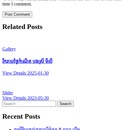
time I comment.
Related Posts
Gallery
រីករាយថ្ងៃកំណើត បងស្រី មីលី
View Details
2025-01-30
Slider
View Details
2023-05-30
Search
for:
Recent Posts
កម្មវិធីប្រគល់កូនឈើចំនួន ៥,០០០ ដើម