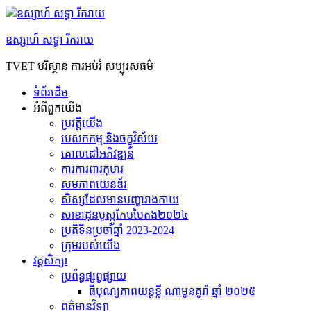
Skip
to
content
ឧស្សាហ៍ សទ្ធា រីករាយ
TVET បរិស្ថាន ការអប់រំ សប្បុរសធម៌
ទំព័រដើម
អំពី​ពួក​យើង
ប្រវត្តិយើង
បេសកកម្ម និងចក្ខុវិស័យ
គោលដៅអភិវឌ្ឍន៍
ការការពារកុមារ
សមភាព​យេនឌ័រ
សិស្សដែលមានបញ្ហារាងកាយ
សាខាដុនបូស្កូកែបបៃតង២០២៤
ប្រតិទិនប្រចាំឆ្នាំ 2023-2024
ក្រុម​របស់​យើង
វគ្គសិក្សា
ប្រព័ន្ធផ្សព្វផ្សាយ
ធីបុណ្យភាពយន្តខ្លី ណាមូនគូរ៉ា ឆ្នាំ ២០២៥
ព​ត៌​មាន​វិទ្យា