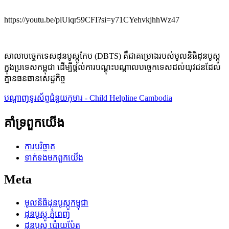
https://youtu.be/plUiqr59CFI?si=y71CYehvkjhhWz47
សាលាបច្ចេកទេសដុនបូស្កូកែប (DBTS) គឺជាគម្រោងរបស់មូលនិធិដុនបូស្កូ
ក្នុងប្រទេសកម្ពុជា ដើម្បីផ្តល់ការបណ្តុះបណ្តាលបច្ចេកទេសដល់យុវជនដែល
គ្មានធនធានសេដ្ឋកិច្ច
បណ្តាញទូរស័ព្ទជំនួយកុមារ - Child Helpline Cambodia
គាំទ្រពួកយើង
ការបរិច្ចាគ
ទាក់ទង​មក​ពួក​យើង
Meta
មូលនិធិដុនបូស្កូកម្ពុជា
ដុនបូស្កូ ភ្នំពេញ
ដុនបូស្កូ​​ ប៉ោយប៉ែត