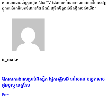
សូមអរគុណដល់ក្រុមហ៊ុន Alta TV ដែលបានចំណាយពេលវេលាដ៏មានតម្លៃ
ក្នុងការចែករំលែកចំណេះដឹង និងជំរុញទឹកចិត្តដល់និស្សិតរបស់យើង។
it_make
ឱកាសការងារសម្រាប់និស្សិត ផ្នែកអគ្គិសនី នៅសាលាបច្ចេកទេស
ដុនបូស្កូ ខេត្តកែប
Prev