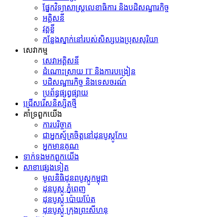
ផ្នែកវិទ្យាសាស្រ្តលេខាធិការ និងបដិសណ្ឋារកិច្ច
អគ្គិសនី
វគ្គខ្លី
កន្លែងស្នាក់នៅរបស់សិស្សបងប្រុសសុរិយា
សេវាកម្ម
សេវាអគ្គិសនី
ដំណោះស្រាយ IT និងការបង្រៀន
បដិសណ្ឋារកិច្ច និងទេសចរណ៍
ប្រព័ន្ធផ្សព្វផ្សាយ
ជ្រើសរើសនិស្សិតថ្មី
គាំទ្រពួកយើង
ការបរិច្ចាគ
ជាអ្នកស្ម័គ្រចិត្តនៅដុនបូស្កូកែប
អ្នកមានគុណ
ទាក់ទង​មក​ពួក​យើង
សាខាផ្សេងទៀត
មូលនិធិដុនពបូស្កូកម្ពុជា
ដុនបូស្កូ ភ្នំពេញ
ដុនបូស្កូ ប៉ោយប៉ែត
ដុនបូស្កូ ក្រុងព្រះសីហនុ