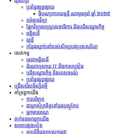
វគ្គសិក្សា
ប្រព័ន្ធផ្សព្វផ្សាយ
ធីបុណ្យភាពយន្តខ្លី ណាមូនគូរ៉ា ឆ្នាំ ២០២៥
ព​ត៌​មាន​វិទ្យា
ផ្នែកវិទ្យាសាស្រ្តលេខាធិការ និងបដិសណ្ឋារកិច្ច
អគ្គិសនី
វគ្គខ្លី
កន្លែងស្នាក់នៅរបស់សិស្សបងប្រុសសុរិយា
សេវាកម្ម
សេវាអគ្គិសនី
ដំណោះស្រាយ IT និងការបង្រៀន
បដិសណ្ឋារកិច្ច និងទេសចរណ៍
ប្រព័ន្ធផ្សព្វផ្សាយ
ជ្រើសរើសនិស្សិតថ្មី
គាំទ្រពួកយើង
ការបរិច្ចាគ
ជាអ្នកស្ម័គ្រចិត្តនៅដុនបូស្កូកែប
អ្នកមានគុណ
ទាក់ទង​មក​ពួក​យើង
សាខាផ្សេងទៀត
មូលនិធិដុនពបូស្កូកម្ពុជា