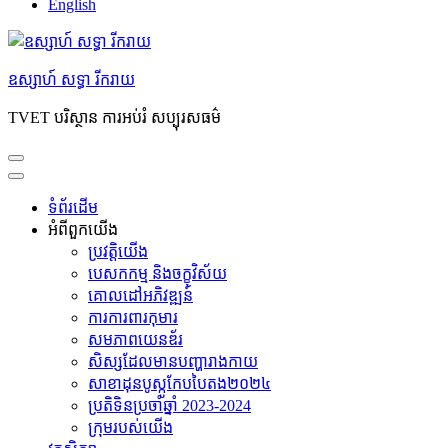
English
ឧស្សាហ៍ សទ្ធា រីករាយ
TVET បរិស្ថាន ការអប់រំ សប្បុរសធម៌
ទំព័រដើម
អំពី​ពួក​យើង
ប្រវត្តិយើង
បេសកកម្ម និងចក្ខុវិស័យ
គោលដៅអភិវឌ្ឍន៍
ការការពារកុមារ
សមភាព​យេនឌ័រ
សិស្សដែលមានបញ្ហារាងកាយ
សាខាដុនបូស្កូកែបបៃតង២០២៤
ប្រតិទិនប្រចាំឆ្នាំ 2023-2024
ក្រុម​របស់​យើង