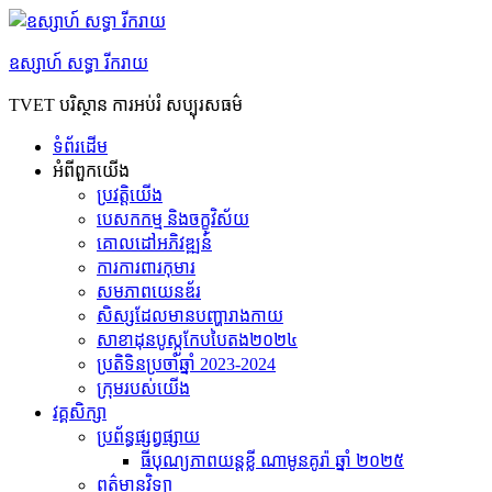
Skip
to
content
ឧស្សាហ៍ សទ្ធា រីករាយ
TVET បរិស្ថាន ការអប់រំ សប្បុរសធម៌
ទំព័រដើម
អំពី​ពួក​យើង
ប្រវត្តិយើង
បេសកកម្ម និងចក្ខុវិស័យ
គោលដៅអភិវឌ្ឍន៍
ការការពារកុមារ
សមភាព​យេនឌ័រ
សិស្សដែលមានបញ្ហារាងកាយ
សាខាដុនបូស្កូកែបបៃតង២០២៤
ប្រតិទិនប្រចាំឆ្នាំ 2023-2024
ក្រុម​របស់​យើង
វគ្គសិក្សា
ប្រព័ន្ធផ្សព្វផ្សាយ
ធីបុណ្យភាពយន្តខ្លី ណាមូនគូរ៉ា ឆ្នាំ ២០២៥
ព​ត៌​មាន​វិទ្យា