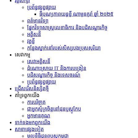
វគ្គសិក្សា
ប្រព័ន្ធផ្សព្វផ្សាយ
ធីបុណ្យភាពយន្តខ្លី ណាមូនគូរ៉ា ឆ្នាំ ២០២៥
ព​ត៌​មាន​វិទ្យា
ផ្នែកវិទ្យាសាស្រ្តលេខាធិការ និងបដិសណ្ឋារកិច្ច
អគ្គិសនី
វគ្គខ្លី
កន្លែងស្នាក់នៅរបស់សិស្សបងប្រុសសុរិយា
សេវាកម្ម
សេវាអគ្គិសនី
ដំណោះស្រាយ IT និងការបង្រៀន
បដិសណ្ឋារកិច្ច និងទេសចរណ៍
ប្រព័ន្ធផ្សព្វផ្សាយ
ជ្រើសរើសនិស្សិតថ្មី
គាំទ្រពួកយើង
ការបរិច្ចាគ
ជាអ្នកស្ម័គ្រចិត្តនៅដុនបូស្កូកែប
អ្នកមានគុណ
ទាក់ទង​មក​ពួក​យើង
សាខាផ្សេងទៀត
មូលនិធិដុនពបូស្កូកម្ពុជា