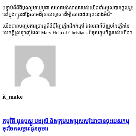
បន្ទាប់ពីពិធីបុណ្យមាឃបូជា សហគមន៍សាលារបស់យើងទាំងមូលបានចូលរួម
នៅក្នុងក្បួនដង្ហែគោមដ៏ស្រស់ស្អាត ដើម្បីគោរពដល់ព្រះនាងម៉ារី។
យើងបានបញ្ចប់ការប្រារព្ធពិធីជុំវិញភ្លើងដ៏កក់ក្តៅ ដែលជានិមិត្តរូបនៃភ្លើងនៃ
សេចក្តីស្រឡាញ់ដែល Mary Help of Christians បំផុសក្នុងចិត្តរបស់យើង។
it_make
កម្មវិធី ដុនបូស្កូ បងស្រី និងក្រុម​បងប្រុសសូរិយាបានចុះបេសកម្ម
ចុះចែកសម្ភារៈជូនកុមារ