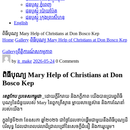
ដុនបូស្កូ ភ្នំពេញ
ដុនបូស្កូ ប៉ោយប៉ែត
ដុនបូស្កូ ក្រុងព្រះសីហនុ
English
ពិធីបុណ្យ Mary Help of Christians at Don Bosco Kep
Home
Gallery
ពិធីបុណ្យ Mary Help of Christians at Don Bosco Kep
Gallery
ព្រឹត្តិការណ៍
សកម្មភាព
by
it_make
2026-05-24
0 Comments
ពិធីបុណ្យ Mary Help of Christians at Don
Bosco Kep
ខេត្តកែប
​
ប្រទេសកម្ពុជា _
ដោយក្តីរីករាយ និងភក្តីភាព យើងបានប្រារព្ធពិធី
បុណ្យនៃជំនួយរបស់ Mary នៃពួកគ្រីស្ទាន ម្តាយសាឡេស៊ាន និងការណែនាំ
របស់យើង។
ក្នុងថ្ងៃទី២៣ ខែឧសភា ឆ្នាំ២០២៦ ជាថ្ងៃដែលចាប់ផ្តើមជាមួយនឹងពិធីបុណ្យដ៏
បរិសុទ្ធ ដែលជាពេលវេលាដ៏ជ្រាលជ្រៅនៃសេចក្តីជំនឿ និងការរួបរួម។