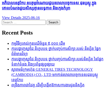
អភិបាលខេត្តកែប ឧបត្ថម្ភអំណោយជួយសាលាបច្ចេកទេស ដុនបូស្កូ ក្នុង
គោលបំណងជួយសិស្សគ្មានលទ្ធភាព និងក្មេងកំព្រា
View Details
2025-06-16
Search
for:
Recent Posts
កម្មវិធីប្រគល់កូនឈើចំនួន ៥,០០០ ដើម
ការបង្ហាញស្នាដៃ និក្ខេបបទ ថ្នាក់បញ្ចប់ការសិក្សា របស់ និស្សិត ផ្នែក
ព័ត៌មានវិទ្យា
ការបង្ហាញស្នាដៃ និក្ខេបបទ ថ្នាក់បញ្ចប់ការសិក្សា របស់និស្សិត នៃផ្នែក
ទំនាក់ទំនង និងប្រព័ន្ធផ្សព្វផ្សាយ
ស្វាគមន៍ក្រុមហ៊ុន GENERAL TIRES TECHNOLOGY
(CAMBODIA) CO., LTD មកកាន់សាលាបច្ចេកទេសដុនបូស្កូ
ខេត្តកែប
ពង្រឹងភាពជាដៃគូ ដើម្បីបង្កើតឱកាសការងារជូននិស្សិត