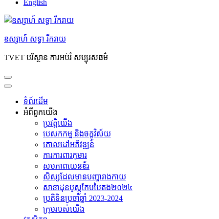
English
ឧស្សាហ៍ សទ្ធា រីករាយ
TVET បរិស្ថាន ការអប់រំ សប្បុរសធម៌
ទំព័រដើម
អំពី​ពួក​យើង
ប្រវត្តិយើង
បេសកកម្ម និងចក្ខុវិស័យ
គោលដៅអភិវឌ្ឍន៍
ការការពារកុមារ
សមភាព​យេនឌ័រ
សិស្សដែលមានបញ្ហារាងកាយ
សាខាដុនបូស្កូកែបបៃតង២០២៤
ប្រតិទិនប្រចាំឆ្នាំ 2023-2024
ក្រុម​របស់​យើង