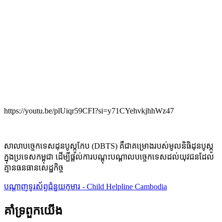
https://youtu.be/plUiqr59CFI?si=y71CYehvkjhhWz47
សាលាបច្ចេកទេសដុនបូស្កូកែប (DBTS) គឺជាគម្រោងរបស់មូលនិធិដុនបូស្កូ
ក្នុងប្រទេសកម្ពុជា ដើម្បីផ្តល់ការបណ្តុះបណ្តាលបច្ចេកទេសដល់យុវជនដែល
គ្មានធនធានសេដ្ឋកិច្ច
បណ្តាញទូរស័ព្ទជំនួយកុមារ - Child Helpline Cambodia
គាំទ្រពួកយើង