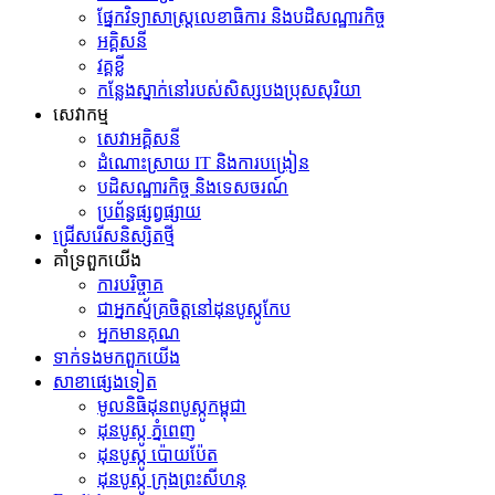
ផ្នែកវិទ្យាសាស្រ្តលេខាធិការ និងបដិសណ្ឋារកិច្ច
អគ្គិសនី
វគ្គខ្លី
កន្លែងស្នាក់នៅរបស់សិស្សបងប្រុសសុរិយា
សេវាកម្ម
សេវាអគ្គិសនី
ដំណោះស្រាយ IT និងការបង្រៀន
បដិសណ្ឋារកិច្ច និងទេសចរណ៍
ប្រព័ន្ធផ្សព្វផ្សាយ
ជ្រើសរើសនិស្សិតថ្មី
គាំទ្រពួកយើង
ការបរិច្ចាគ
ជាអ្នកស្ម័គ្រចិត្តនៅដុនបូស្កូកែប
អ្នកមានគុណ
ទាក់ទង​មក​ពួក​យើង
សាខាផ្សេងទៀត
មូលនិធិដុនពបូស្កូកម្ពុជា
ដុនបូស្កូ ភ្នំពេញ
ដុនបូស្កូ ប៉ោយប៉ែត
ដុនបូស្កូ ក្រុងព្រះសីហនុ